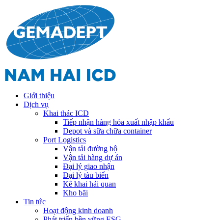
Giới thiệu
Dịch vụ
Khai thác ICD
Tiếp nhận hàng hóa xuất nhập khẩu
Depot và sữa chữa container
Port Logistics
Vận tải đường bộ
Vận tải hàng dự án
Đại lý giao nhận
Đại lý tàu biển
Kê khai hải quan
Kho bãi
Tin tức
Hoạt động kinh doanh
Phát triển bền vững ESG