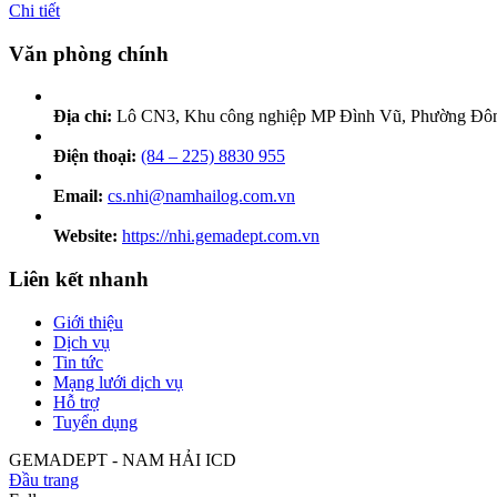
Chi tiết
Văn phòng chính
Địa chỉ:
Lô CN3, Khu công nghiệp MP Đình Vũ, Phường Đông
Điện thoại:
(84 – 225) 8830 955
Email:
cs.nhi@namhailog.com.vn
Website:
https://nhi.gemadept.com.vn
Liên kết nhanh
Giới thiệu
Dịch vụ
Tin tức
Mạng lưới dịch vụ
Hỗ trợ
Tuyển dụng
GEMADEPT - NAM HẢI ICD
Đầu trang